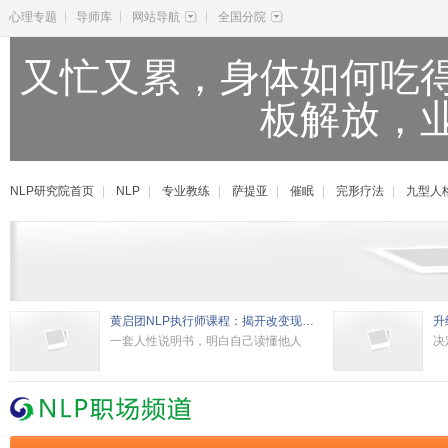
|
|
|
心理专题
导师库
网站导航
全国分院
又忙又累，身体如何吃
板解放，
NLP研究院首页
|
NLP
|
专业教练
|
萨提亚
|
催眠
|
完形疗法
|
九型人
黄启团NLP执行师课程：揭开改变现状的秘密
升
一套人性说明书，明白自己读懂他人
决