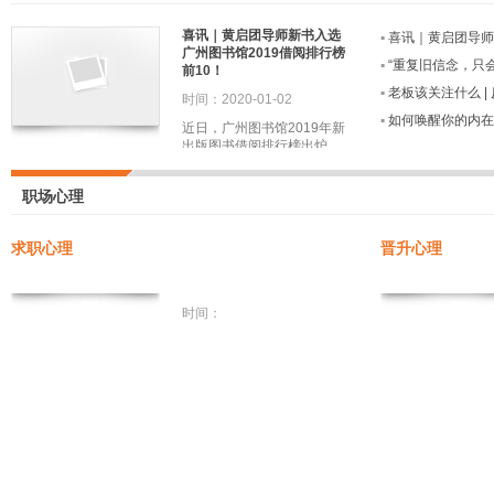
喜讯｜黄启团导师新书入选
▪
喜讯｜黄启团导师新书
广州图书馆2019借阅排行榜
▪
“重复旧信念，只会得到旧
前10！
▪
老板该关注什么 
时间：2020-01-02
▪
如何唤醒你的内在力
近日，广州图书馆2019年新
出版图书借阅排行榜出炉...
职场心理
求职心理
晋升心理
时间：