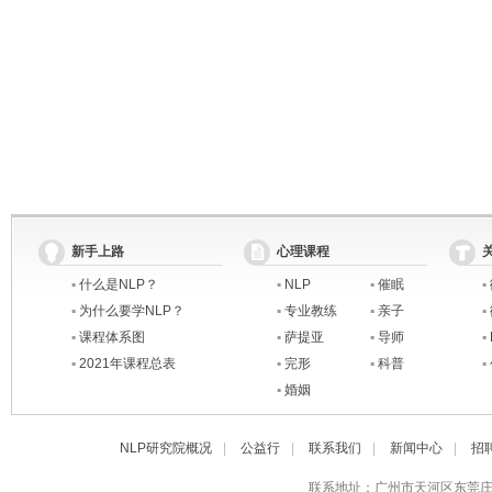
新手上路
心理课程
▪
什么是NLP？
▪
NLP
▪
催眠
▪
▪
为什么要学NLP？
▪
专业教练
▪
亲子
▪
▪
课程体系图
▪
萨提亚
▪
导师
▪
▪
2021年课程总表
▪
完形
▪
科普
▪
▪
婚姻
NLP研究院概况
|
公益行
|
联系我们
|
新闻中心
|
招
联系地址：广州市天河区东莞庄路