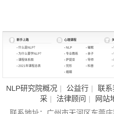
新手上路
心理课程
▪
什么是NLP？
▪
NLP
▪
催眠
▪
▪
为什么要学NLP？
▪
专业教练
▪
亲子
▪
▪
课程体系图
▪
萨提亚
▪
导师
▪
▪
2021年课程总表
▪
完形
▪
科普
▪
▪
婚姻
NLP研究院概况
|
公益行
|
联系
采
|
法律顾问
|
网站
联系地址：广州市天河区东莞庄