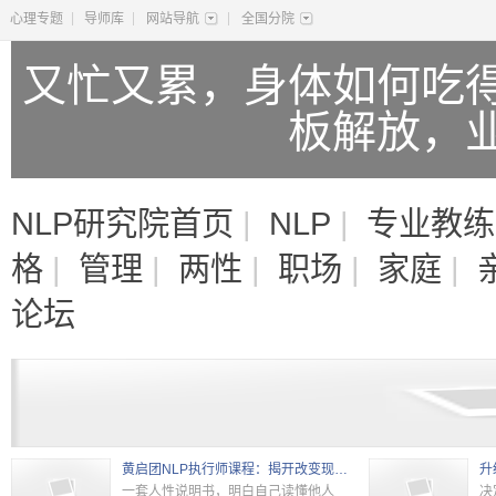
|
|
|
心理专题
导师库
网站导航
全国分院
又忙又累，身体如何吃
板解放，
NLP研究院首页
|
NLP
|
专业教练
格
|
管理
|
两性
|
职场
|
家庭
|
论坛
黄启团NLP执行师课程：揭开改变现状的秘密
升
一套人性说明书，明白自己读懂他人
决